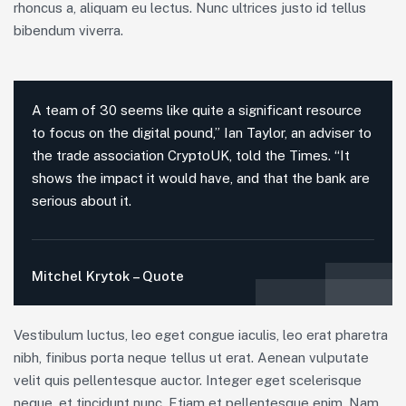
rhoncus a, aliquam eu lectus. Nunc ultrices justo id tellus
bibendum viverra.
A team of 30 seems like quite a significant resource
to focus on the digital pound,” Ian Taylor, an adviser to
the trade association CryptoUK, told the Times. “It
shows the impact it would have, and that the bank are
serious about it.
Mitchel Krytok – Quote
Vestibulum luctus, leo eget congue iaculis, leo erat pharetra
nibh, finibus porta neque tellus ut erat. Aenean vulputate
velit quis pellentesque auctor. Integer eget scelerisque
neque, et tincidunt nunc. Etiam et pellentesque enim. Nam